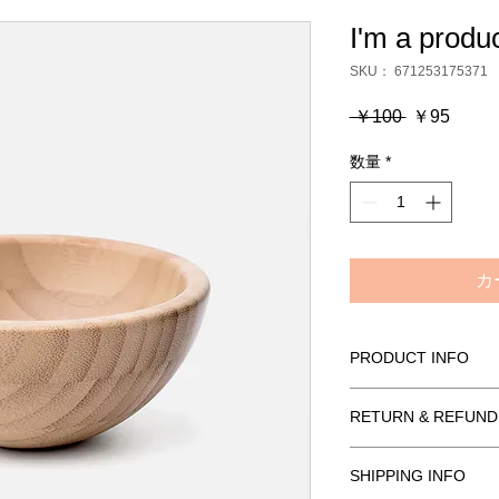
I'm a produ
SKU： 671253175371
通
セ
 ￥100 
￥95
常
ー
数量
*
価
ル
格
価
格
カ
PRODUCT INFO
I'm a product detail.
RETURN & REFUND
information about you
care and cleaning inst
I’m a Return and Refu
space to write what 
SHIPPING INFO
your customers know 
your customers can be