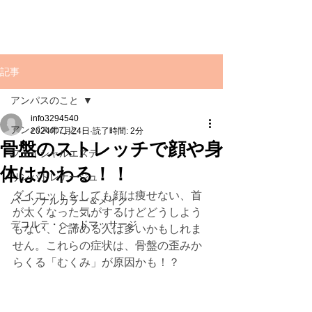
記事
アンパスのこと
info3294540
アンパスのこと
2024年7月24日
読了時間: 2分
骨盤のストレッチで顔や身
フェイシャルエステ
体はかわる！！
リンパトレナージュ
ダイエットをしても顔は痩せない、首
パーソナルカラー＆メイク
が太くなった気がするけどどうしよう
デコルテ・ヘッドマッサージ
もない、と諦める人は多いかもしれま
せん。これらの症状は、骨盤の歪みか
らくる「むくみ」が原因かも！？