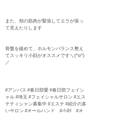
また、頬の筋肉が緊張してエラが張っ
て見えたりします
骨盤を緩めて、ホルモンバランス整え
てスッキリ小顔がオススメです＼(^o^)
／
#アンパス
#春日部愛
#春日部フェイシ
ャル
#埼玉
#フェイシャルサロン
#エス
テティシャン募集中
#エステ
#紹介の多
いサロン
#オールハンド
#小顔
#オ
ールハンドアンパス
#フェイシャルサ
ロンアンパス
#春日部アンパス
#デ