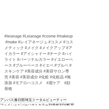
#leianage
#Leianage
#cosme
#makeup
#make
#レイアネージュ
#コスメ
#コス
メティック
#メイク
#メイクアップ
#ア
イカラー
#アイシャドー
#チーク
#ハイ
ライト
#パーソナルカラー
#イエローベ
ース
#ブルーベース
#イエベ
#ブルベ
#
スキンケア
#美容成分
#美容サロン専
売
#美容
#美容成分
#化粧
#化粧品
#無
添加
#モアロハコスメ
#眉ケア
#顔
骨格
アンパス
春日部
埼玉
トータルビューティー
フェイシャル
パーソナルカラー
顔骨格
顔診断
眉