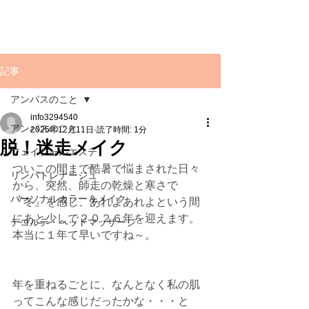
記事
アンパスのこと
info3294540
アンパスのこと
2025年12月11日
読了時間: 1分
脱！迷走メイク
フェイシャルエステ
ついこの間まで酷暑で悩まされた日々
リンパトレナージュ
から、突然、師走の乾燥と寒さで
パーソナルカラー＆メイク
『冬』を感じ、あれよあれよという間
にあと少しで２０２６年を迎えます。
デコルテ・ヘッドマッサージ
本当に１年て早いですね～。
年を重ねるごとに、なんとなく私の肌
ってこんな感じだったかな・・・と