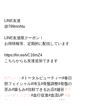
LINE友達
@799mnhtu
LINE友達限クーポン！
お得情報等、定期的に配信しています
https://lin.ee/vC16mZ4
こちらからも友達追加できます
#アンパス
#トータルビューティー#春日
部フェイシャル#埼玉#骨盤調整#骨盤の
歪み#腸もみ#信頼できるお店#越谷 
#リ
ンパデトックス
#血行促進#血流UP 
#全
身オイルトリートメント
#リンパデトッ
クス120分#春日部エステ#ボディケア#