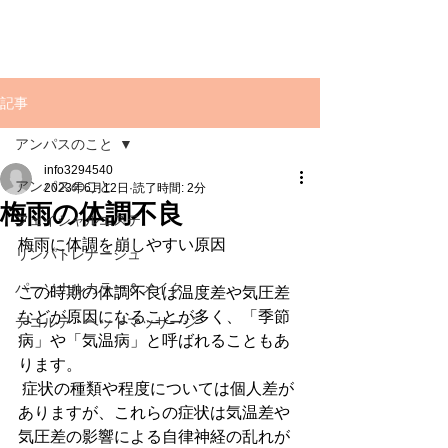
記事
アンパスのこと
info3294540
アンパスのこと
2023年6月12日
読了時間: 2分
梅雨の体調不良
フェイシャルエステ
梅雨に体調を崩しやすい原因
リンパトレナージュ
パーソナルカラー＆メイク
この時期の体調不良は温度差や気圧差
などが原因になることが多く、「季節
デコルテ・ヘッドマッサージ
病」や「気温病」と呼ばれることもあ
ります。
 症状の種類や程度については個人差が
ありますが、これらの症状は気温差や
気圧差の影響による自律神経の乱れが